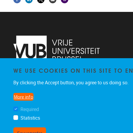
WE USE COOKIES ON THIS SITE TO 
Laarbeeklaan 103
1090
Jette
By clicking the Accept button, you agree to us doing so.
02/4775514
stimulusresearchgroup@gmail.com
More info
Required
Statistics