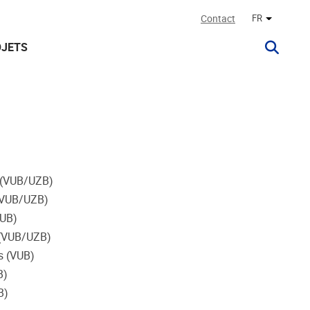
Contact
FR
Autres la
OJETS
s (VUB/UZB)
 (VUB/UZB)
VUB)
r (VUB/UZB)
s (VUB)
B)
B)