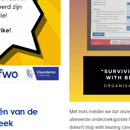
één van de
Met trots melden we dat onz
Week
allereerste onderzoeksposter
doesn’t stop with beating can