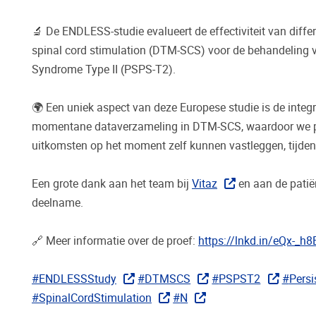
🔬 De ENDLESS-studie evalueert de effectiviteit van differ
spinal cord stimulation (DTM-SCS) voor de behandeling v
Syndrome Type II (PSPS-T2).
🌍 Een uniek aspect van deze Europese studie is de integ
momentane dataverzameling in DTM-SCS, waardoor we p
uitkomsten op het moment zelf kunnen vastleggen, tijdens
Een grote dank aan het team bij
Vitaz
en aan de pati
deelname.
🔗 Meer informatie over de proef:
https://lnkd.in/eQx-_h8
hashtag
hashtag
hashtag
hasht
#
ENDLESSStudy
#
DTMSCS
#
PSPST2
#
Persi
hashtag
hashtag
#
SpinalCordStimulation
#
N