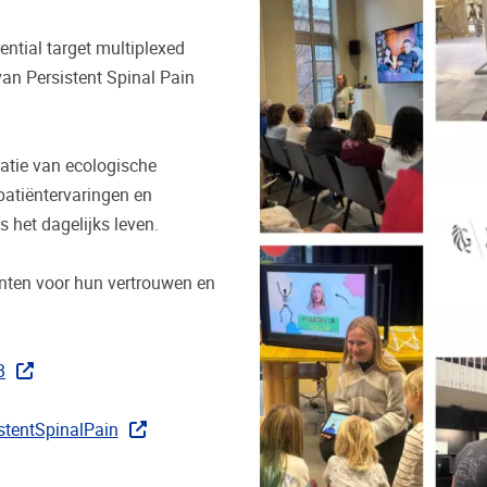
ential target multiplexed
an Persistent Spinal Pain
ratie van ecologische
atiëntervaringen en
 het dagelijks leven.
ënten voor hun vertrouwen en
B
ag
stentSpinalPain